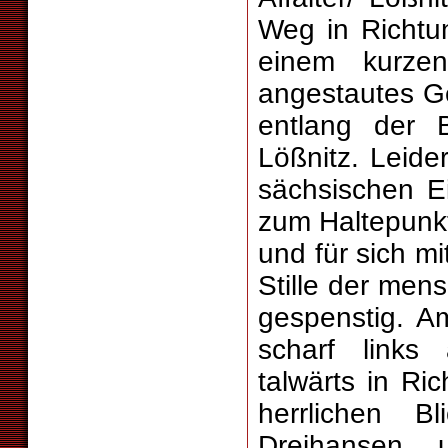
Weg in Richtu
einem kurzen
angestautes G
entlang der 
Lößnitz. Leide
sächsischen E
zum Haltepunkt
und für sich m
Stille der men
gespenstig. A
scharf links
talwärts in Ri
herrlichen B
Dreihansen 