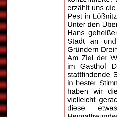
erzählt uns di
Pest in Lößnitz
Unter den Über
Hans geheißen
Stadt an un
Gründern Drei
Am Ziel der 
im Gasthof Dr
stattfindende 
in bester Sti
haben wir di
vielleicht ge
diese etw
Heimatfreunden