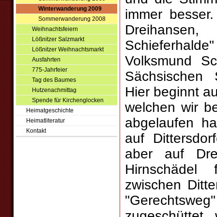
Winterwanderung 2009
immer besser.
Sommerwanderung 2008
Dreihansen
Weihnachtsfeiern
Lößnitzer Salzmarkt
Schieferhalde
Lößnitzer Weihnachtsmarkt
Volksmund Sc
Ausfahrten
775-Jahrfeier
Sächsischen 
Tag des Baumes
Hier beginnt au
Hutzenachmittag
Spende für Kirchenglocken
welchen wir be
Heimatgeschichte
abgelaufen ha
Heimatliteratur
Kontakt
auf Dittersdo
aber auf Dr
Hirnschädel
zwischen Ditte
"Gerechtswe
zugeschüttet