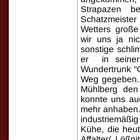
Strapazen b
Schatzmeister
Wetters große
wir uns ja ni
sonstige schl
er in seiner
Wundertrunk "Or
Weg gegeben. 
Mühlberg den
konnte uns au
mehr anhaben.
industriemäßig
Kühe, die heu
Affalter/ Lößni