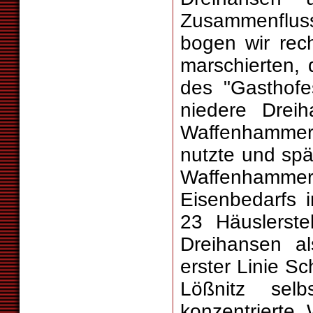
Zusammenfluss
bogen wir rech
marschierten,
des "Gasthofe
niedere Dreih
Waffenhammer
nutzte und spä
Waffenhamme
Eisenbedarfs 
23 Häuslerste
Dreihansen a
erster Linie S
Lößnitz sel
konzentrierte