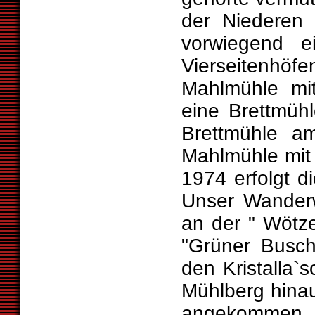
der Niederen G
vorwiegend ei
Vierseitenhöfe
Mahlmühle mi
eine Brettmüh
Brettmühle a
Mahlmühle mit
1974 erfolgt d
Unser Wanderw
an der " Wötz
"Grüner Busc
den Kristalla`
Mühlberg hinau
angekommen, 