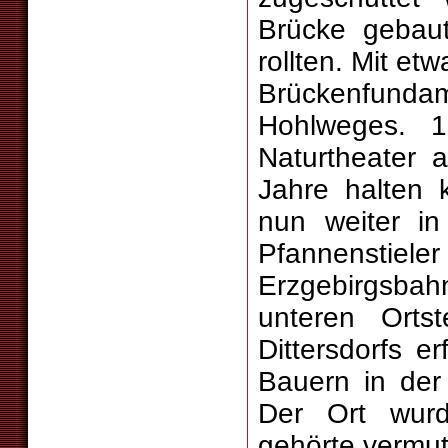
Brücke gebau
rollten. Mit et
Brückenfund
Hohlweges. 
Naturtheater 
Jahre halten 
nun weiter in
Pfannenstiele
Erzgebirgsba
unteren Ortst
Dittersdorfs e
Bauern in der
Der Ort wurd
gehörte vermut